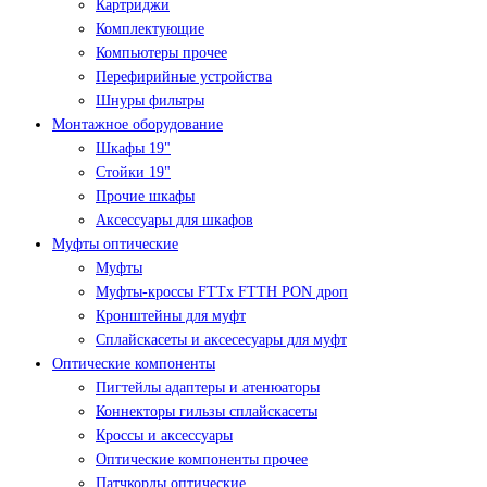
Картриджи
Комплектующие
Компьютеры прочее
Перефирийные устройства
Шнуры фильтры
Монтажное оборудование
Шкафы 19"
Стойки 19"
Прочие шкафы
Аксессуары для шкафов
Муфты оптические
Муфты
Муфты-кроссы FTTx FTTH PON дроп
Кронштейны для муфт
Сплайскасеты и аксесесуары для муфт
Оптические компоненты
Пигтейлы адаптеры и атенюаторы
Коннекторы гильзы сплайскасеты
Кроссы и аксессуары
Оптические компоненты прочее
Патчкорды оптические