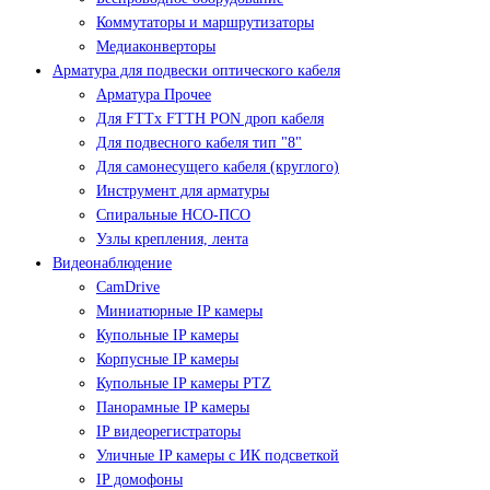
Коммутаторы и маршрутизаторы
Медиаконверторы
Арматура для подвески оптического кабеля
Арматура Прочее
Для FTTx FTTH PON дроп кабеля
Для подвесного кабеля тип "8"
Для самонесущего кабеля (круглого)
Инструмент для арматуры
Спиральные НСО-ПСО
Узлы крепления, лента
Видеонаблюдение
CamDrive
Миниатюрные IP камеры
Купольные IP камеры
Корпусные IP камеры
Купольные IP камеры PTZ
Панорамные IP камеры
IP видеорегистраторы
Уличные IP камеры с ИК подсветкой
IP домофоны