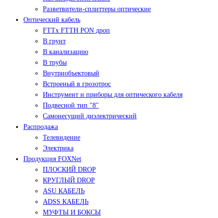
Разветвители-сплиттеры оптические
Оптический кабель
FTTx FTTH PON дроп
В грунт
В канализацию
В трубы
Внутриобъектовый
Встроеный в грозотрос
Инструмент и приборы для оптического кабеля
Подвесной тип "8"
Самонесущий диэлектрический
Распродажа
Телевидение
Электрика
Продукция FOXNet
ПЛОСКИЙ DROP
КРУГЛЫЙ DROP
ASU КАБЕЛЬ
ADSS КАБЕЛЬ
МУФТЫ И БОКСЫ