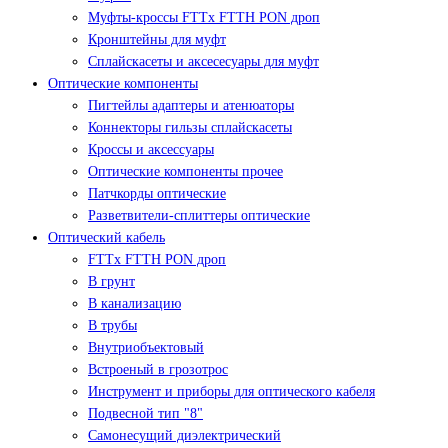
Муфты-кроссы FTTx FTTH PON дроп
Кронштейны для муфт
Сплайскасеты и аксесесуары для муфт
Оптические компоненты
Пигтейлы адаптеры и атенюаторы
Коннекторы гильзы сплайскасеты
Кроссы и аксессуары
Оптические компоненты прочее
Патчкорды оптические
Разветвители-сплиттеры оптические
Оптический кабель
FTTx FTTH PON дроп
В грунт
В канализацию
В трубы
Внутриобъектовый
Встроеный в грозотрос
Инструмент и приборы для оптического кабеля
Подвесной тип "8"
Самонесущий диэлектрический