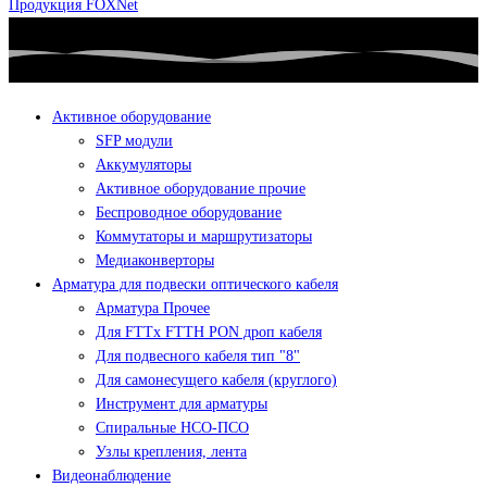
Продукция FOXNet
Активное оборудование
SFP модули
Аккумуляторы
Активное оборудование прочие
Беспроводное оборудование
Коммутаторы и маршрутизаторы
Медиаконверторы
Арматура для подвески оптического кабеля
Арматура Прочее
Для FTTx FTTH PON дроп кабеля
Для подвесного кабеля тип "8"
Для самонесущего кабеля (круглого)
Инструмент для арматуры
Спиральные НСО-ПСО
Узлы крепления, лента
Видеонаблюдение