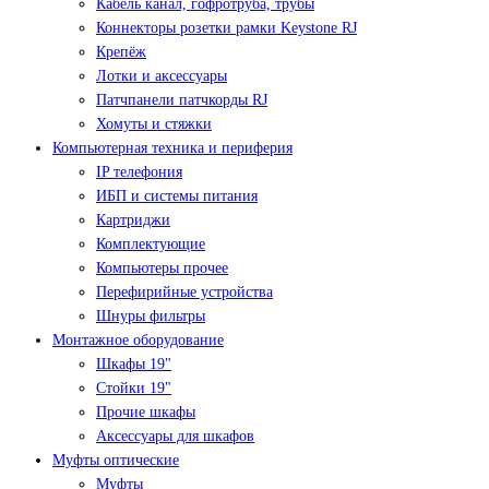
Кабель канал, гофротруба, трубы
Коннекторы розетки рамки Keystone RJ
Крепёж
Лотки и аксессуары
Патчпанели патчкорды RJ
Хомуты и стяжки
Компьютерная техника и периферия
IP телефония
ИБП и системы питания
Картриджи
Комплектующие
Компьютеры прочее
Перефирийные устройства
Шнуры фильтры
Монтажное оборудование
Шкафы 19"
Стойки 19"
Прочие шкафы
Аксессуары для шкафов
Муфты оптические
Муфты