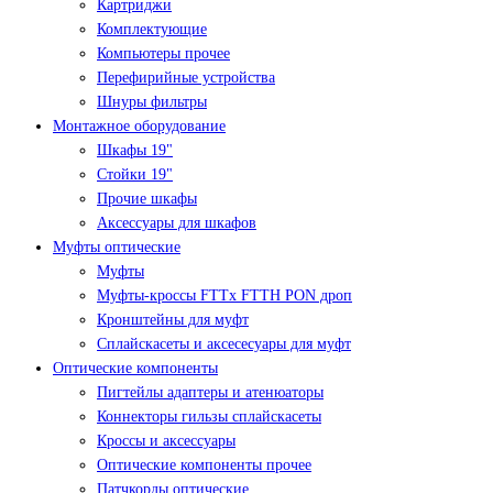
Картриджи
Комплектующие
Компьютеры прочее
Перефирийные устройства
Шнуры фильтры
Монтажное оборудование
Шкафы 19"
Стойки 19"
Прочие шкафы
Аксессуары для шкафов
Муфты оптические
Муфты
Муфты-кроссы FTTx FTTH PON дроп
Кронштейны для муфт
Сплайскасеты и аксесесуары для муфт
Оптические компоненты
Пигтейлы адаптеры и атенюаторы
Коннекторы гильзы сплайскасеты
Кроссы и аксессуары
Оптические компоненты прочее
Патчкорды оптические