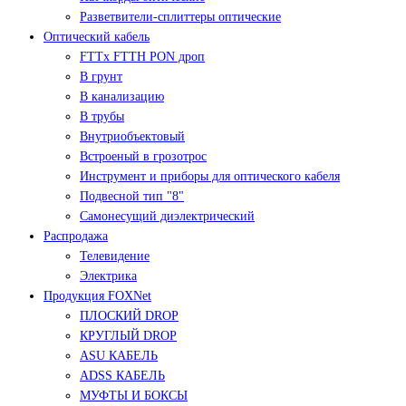
Разветвители-сплиттеры оптические
Оптический кабель
FTTx FTTH PON дроп
В грунт
В канализацию
В трубы
Внутриобъектовый
Встроеный в грозотрос
Инструмент и приборы для оптического кабеля
Подвесной тип "8"
Самонесущий диэлектрический
Распродажа
Телевидение
Электрика
Продукция FOXNet
ПЛОСКИЙ DROP
КРУГЛЫЙ DROP
ASU КАБЕЛЬ
ADSS КАБЕЛЬ
МУФТЫ И БОКСЫ