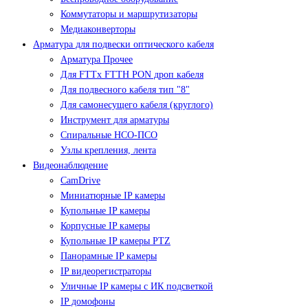
Коммутаторы и маршрутизаторы
Медиаконверторы
Арматура для подвески оптического кабеля
Арматура Прочее
Для FTTx FTTH PON дроп кабеля
Для подвесного кабеля тип "8"
Для самонесущего кабеля (круглого)
Инструмент для арматуры
Спиральные НСО-ПСО
Узлы крепления, лента
Видеонаблюдение
CamDrive
Миниатюрные IP камеры
Купольные IP камеры
Корпусные IP камеры
Купольные IP камеры PTZ
Панорамные IP камеры
IP видеорегистраторы
Уличные IP камеры с ИК подсветкой
IP домофоны