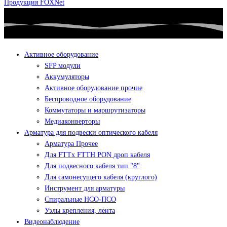
Продукция FOXNet
Активное оборудование
SFP модули
Аккумуляторы
Активное оборудование прочие
Беспроводное оборудование
Коммутаторы и маршрутизаторы
Медиаконверторы
Арматура для подвески оптического кабеля
Арматура Прочее
Для FTTx FTTH PON дроп кабеля
Для подвесного кабеля тип "8"
Для самонесущего кабеля (круглого)
Инструмент для арматуры
Спиральные НСО-ПСО
Узлы крепления, лента
Видеонаблюдение