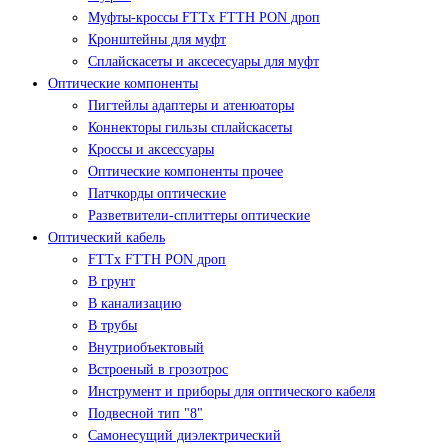
Муфты-кроссы FTTx FTTH PON дроп
Кронштейны для муфт
Сплайскасеты и аксесесуары для муфт
Оптические компоненты
Пигтейлы адаптеры и атенюаторы
Коннекторы гильзы сплайскасеты
Кроссы и аксессуары
Оптические компоненты прочее
Патчкорды оптические
Разветвители-сплиттеры оптические
Оптический кабель
FTTx FTTH PON дроп
В грунт
В канализацию
В трубы
Внутриобъектовый
Встроеный в грозотрос
Инструмент и приборы для оптического кабеля
Подвесной тип "8"
Самонесущий диэлектрический