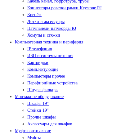
Кабель канал, гофротруба, трубы
Коннекторы розетки рамки Keystone RJ
Крепёж
Лотки и аксессуары
Патчпанели патчкорды RJ
Хомуты и стяжки
Компьютерная техника и периферия
IP телефония
ИБП и системы питания
Картриджи
Комплектующие
Компьютеры прочее
Перефирийные устройства
Шнуры фильтры
Монтажное оборудование
Шкафы 19"
Стойки 19"
Прочие шкафы
Аксессуары для шкафов
Муфты оптические
Муфты