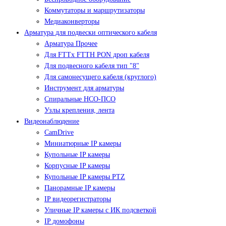
Коммутаторы и маршрутизаторы
Медиаконверторы
Арматура для подвески оптического кабеля
Арматура Прочее
Для FTTx FTTH PON дроп кабеля
Для подвесного кабеля тип "8"
Для самонесущего кабеля (круглого)
Инструмент для арматуры
Спиральные НСО-ПСО
Узлы крепления, лента
Видеонаблюдение
CamDrive
Миниатюрные IP камеры
Купольные IP камеры
Корпусные IP камеры
Купольные IP камеры PTZ
Панорамные IP камеры
IP видеорегистраторы
Уличные IP камеры с ИК подсветкой
IP домофоны