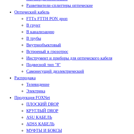
Разветвители-сплиттеры оптические
Оптический кабель
FTTx FTTH PON дроп
В грунт
В канализацию
В трубы
Внутриобъектовый
Встроеный в грозотрос
Инструмент и приборы для оптического кабеля
Подвесной тип "8"
Самонесущий диэлектрический
Распродажа
Телевидение
Электрика
Продукция FOXNet
ПЛОСКИЙ DROP
КРУГЛЫЙ DROP
ASU КАБЕЛЬ
ADSS КАБЕЛЬ
МУФТЫ И БОКСЫ