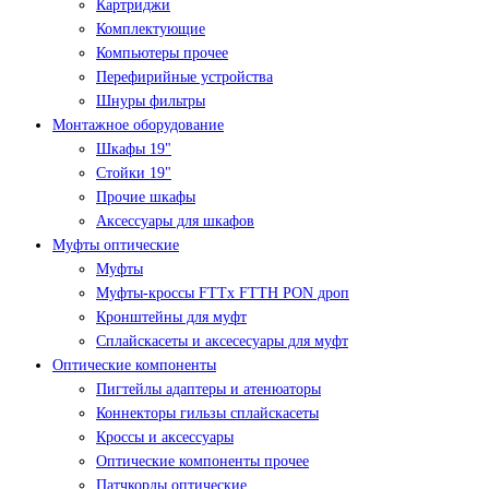
Картриджи
Комплектующие
Компьютеры прочее
Перефирийные устройства
Шнуры фильтры
Монтажное оборудование
Шкафы 19"
Стойки 19"
Прочие шкафы
Аксессуары для шкафов
Муфты оптические
Муфты
Муфты-кроссы FTTx FTTH PON дроп
Кронштейны для муфт
Сплайскасеты и аксесесуары для муфт
Оптические компоненты
Пигтейлы адаптеры и атенюаторы
Коннекторы гильзы сплайскасеты
Кроссы и аксессуары
Оптические компоненты прочее
Патчкорды оптические