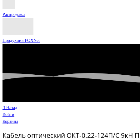
Распродажа
Продукция FOXNet
Назад
Войти
Корзина
Кабель оптический ОКТ-0.22-124П/С 9кН П