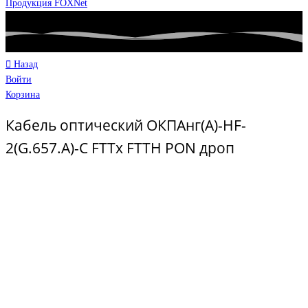
Продукция FOXNet
Назад
Войти
Корзина
Кабель оптический ОКПАнг(А)-HF-
2(G.657.А)-С FTTx FTTH PON дроп